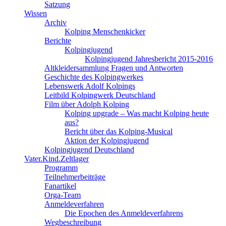
Satzung
Wissen
Archiv
Kolping Menschenkicker
Berichte
Kolpingjugend
Kolpingjugend Jahresbericht 2015-2016
Altkleidersammlung Fragen und Antworten
Geschichte des Kolpingwerkes
Lebenswerk Adolf Kolpings
Leitbild Kolpingwerk Deutschland
Film über Adolph Kolping
Kolping upgrade – Was macht Kolping heute
aus?
Bericht über das Kolping-Musical
Aktion der Kolpingjugend
Kolpingjugend Deutschland
Vater.Kind.Zeltlager
Programm
Teilnehmerbeiträge
Fanartikel
Orga-Team
Anmeldeverfahren
Die Epochen des Anmeldeverfahrens
Wegbeschreibung