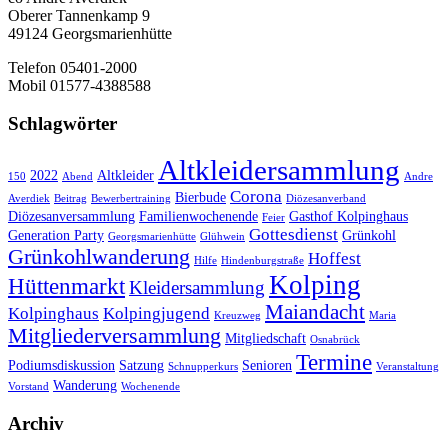
Oberer Tannenkamp 9
49124 Georgsmarienhütte
Telefon 05401-2000
Mobil 01577-4388588
Schlagwörter
Altkleidersammlung
2022
Altkleider
150
Abend
Andre
Corona
Bierbude
Averdiek
Beitrag
Bewerbertraining
Diözesanverband
Diözesanversammlung
Familienwochenende
Gasthof Kolpinghaus
Feier
Gottesdienst
Generation Party
Grünkohl
Georgsmarienhütte
Glühwein
Grünkohlwanderung
Hoffest
Hilfe
Hindenburgstraße
Kolping
Hüttenmarkt
Kleidersammlung
Maiandacht
Kolpinghaus
Kolpingjugend
Kreuzweg
Maria
Mitgliederversammlung
Mitgliedschaft
Osnabrück
Termine
Podiumsdiskussion
Satzung
Senioren
Schnupperkurs
Veranstaltung
Wanderung
Vorstand
Wochenende
Archiv