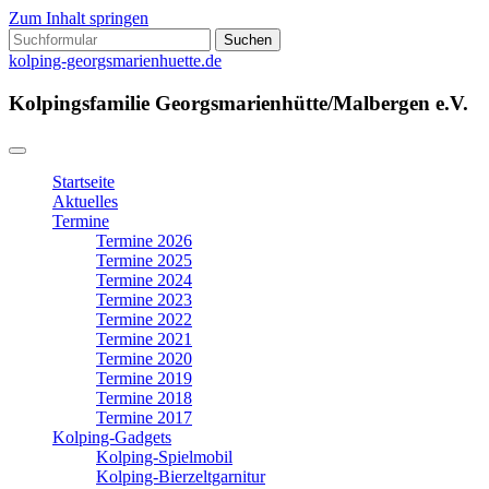
Zum Inhalt springen
Suchen
nach:
kolping-georgsmarienhuette.de
Kolpingsfamilie Georgsmarienhütte/Malbergen e.V.
Startseite
Aktuelles
Termine
Termine 2026
Termine 2025
Termine 2024
Termine 2023
Termine 2022
Termine 2021
Termine 2020
Termine 2019
Termine 2018
Termine 2017
Kolping-Gadgets
Kolping-Spielmobil
Kolping-Bierzeltgarnitur