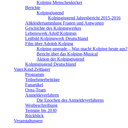
Kolping Menschenkicker
Berichte
Kolpingjugend
Kolpingjugend Jahresbericht 2015-2016
Altkleidersammlung Fragen und Antworten
Geschichte des Kolpingwerkes
Lebenswerk Adolf Kolpings
Leitbild Kolpingwerk Deutschland
Film über Adolph Kolping
Kolping upgrade – Was macht Kolping heute aus?
Bericht über das Kolping-Musical
Aktion der Kolpingjugend
Kolpingjugend Deutschland
Vater.Kind.Zeltlager
Programm
Teilnehmerbeiträge
Fanartikel
Orga-Team
Anmeldeverfahren
Die Epochen des Anmeldeverfahrens
Wegbeschreibung
Termine bis 2030
Rückblick
Veranstaltungen