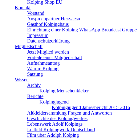
Kolping Shop EU
Kontakt
Vorstand
Ansprechpartner Herz-Jesu
Gasthof Kolpinghaus
Einrichtung einer Kolping WhatsApp Broadcast Gruppe
Impressum
Datenschutzerklärung
Mitgliedschaft
Jetzt Mitglied werden
Vorteile einer Mitgliedschaft
Aufnahmeantrag
Warum Kolping
Satzung
Wissen
Archiv
Kolping Menschenkicker
Berichte
Kolpingjugend
Kolpingjugend Jahresbericht 2015-2016
Altkleidersammlung Fragen und Antworten
Geschichte des Kolpingwerkes
Lebenswerk Adolf Kolpings
Leitbild Kolpingwerk Deutschland
Film über Adolph Kolping