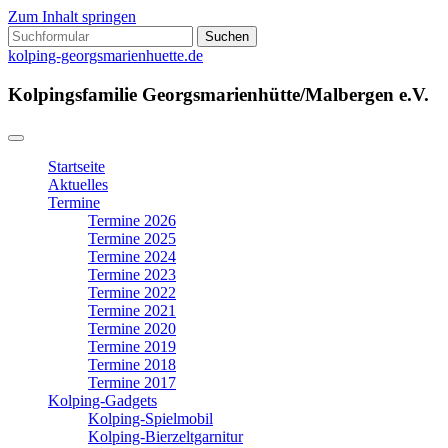
Zum Inhalt springen
Suchen
nach:
kolping-georgsmarienhuette.de
Kolpingsfamilie Georgsmarienhütte/Malbergen e.V.
Startseite
Aktuelles
Termine
Termine 2026
Termine 2025
Termine 2024
Termine 2023
Termine 2022
Termine 2021
Termine 2020
Termine 2019
Termine 2018
Termine 2017
Kolping-Gadgets
Kolping-Spielmobil
Kolping-Bierzeltgarnitur