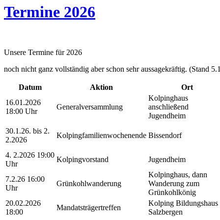
Termine 2026
Unsere Termine für 2026
noch nicht ganz vollständig aber schon sehr aussagekräftig. (Stand 5.
Datum
Aktion
Ort
Kolpinghaus
16.01.2026
Generalversammlung
anschließend
18:00 Uhr
Jugendheim
30.1.26. bis 2.
Kolpingfamilienwochenende
Bissendorf
2.2026
4. 2.2026 19:00
Kolpingvorstand
Jugendheim
Uhr
Kolpinghaus, dann
7.2.26 16:00
Grünkohlwanderung
Wanderung zum
Uhr
Grünkohlkönig
20.02.2026
Kolping Bildungshaus
Mandatsträgertreffen
18:00
Salzbergen