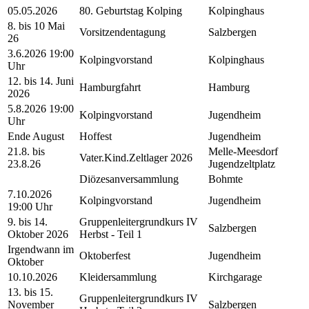
05.05.2026
80. Geburtstag Kolping
Kolpinghaus
8. bis 10 Mai
Vorsitzendentagung
Salzbergen
26
3.6.2026 19:00
Kolpingvorstand
Kolpinghaus
Uhr
12. bis 14. Juni
Hamburgfahrt
Hamburg
2026
5.8.2026 19:00
Kolpingvorstand
Jugendheim
Uhr
Ende August
Hoffest
Jugendheim
21.8. bis
Melle-Meesdorf
Vater.Kind.Zeltlager 2026
23.8.26
Jugendzeltplatz
Diözesanversammlung
Bohmte
7.10.2026
Kolpingvorstand
Jugendheim
19:00 Uhr
9. bis 14.
Gruppenleitergrundkurs IV
Salzbergen
Oktober 2026
Herbst - Teil 1
Irgendwann im
Oktoberfest
Jugendheim
Oktober
10.10.2026
Kleidersammlung
Kirchgarage
13. bis 15.
Gruppenleitergrundkurs IV
November
Salzbergen