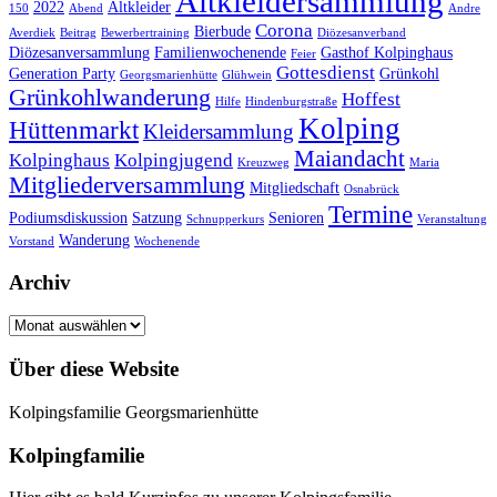
Altkleidersammlung
2022
Altkleider
150
Abend
Andre
Corona
Bierbude
Averdiek
Beitrag
Bewerbertraining
Diözesanverband
Diözesanversammlung
Familienwochenende
Gasthof Kolpinghaus
Feier
Gottesdienst
Generation Party
Grünkohl
Georgsmarienhütte
Glühwein
Grünkohlwanderung
Hoffest
Hilfe
Hindenburgstraße
Kolping
Hüttenmarkt
Kleidersammlung
Maiandacht
Kolpinghaus
Kolpingjugend
Kreuzweg
Maria
Mitgliederversammlung
Mitgliedschaft
Osnabrück
Termine
Podiumsdiskussion
Satzung
Senioren
Schnupperkurs
Veranstaltung
Wanderung
Vorstand
Wochenende
Archiv
Archiv
Über diese Website
Kolpingsfamilie Georgsmarienhütte
Kolpingfamilie