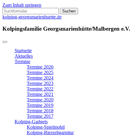
Zum Inhalt springen
Suchen
nach:
kolping-georgsmarienhuette.de
Kolpingsfamilie Georgsmarienhütte/Malbergen e.V.
Startseite
Aktuelles
Termine
Termine 2026
Termine 2025
Termine 2024
Termine 2023
Termine 2022
Termine 2021
Termine 2020
Termine 2019
Termine 2018
Termine 2017
Kolping-Gadgets
Kolping-Spielmobil
Kolping-Bierzeltgarnitur