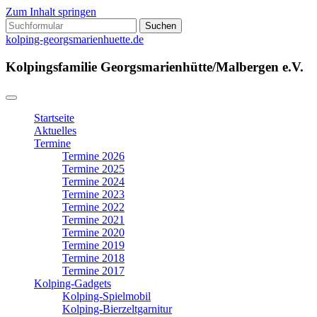
Zum Inhalt springen
Suchen
nach:
kolping-georgsmarienhuette.de
Kolpingsfamilie Georgsmarienhütte/Malbergen e.V.
Startseite
Aktuelles
Termine
Termine 2026
Termine 2025
Termine 2024
Termine 2023
Termine 2022
Termine 2021
Termine 2020
Termine 2019
Termine 2018
Termine 2017
Kolping-Gadgets
Kolping-Spielmobil
Kolping-Bierzeltgarnitur