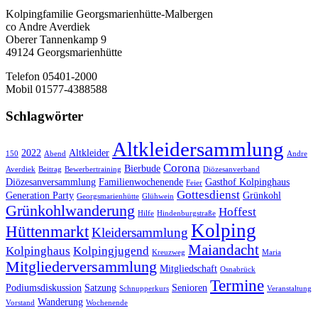
Kolpingfamilie Georgsmarienhütte-Malbergen
co Andre Averdiek
Oberer Tannenkamp 9
49124 Georgsmarienhütte
Telefon 05401-2000
Mobil 01577-4388588
Schlagwörter
Altkleidersammlung
2022
Altkleider
150
Abend
Andre
Corona
Bierbude
Averdiek
Beitrag
Bewerbertraining
Diözesanverband
Diözesanversammlung
Familienwochenende
Gasthof Kolpinghaus
Feier
Gottesdienst
Generation Party
Grünkohl
Georgsmarienhütte
Glühwein
Grünkohlwanderung
Hoffest
Hilfe
Hindenburgstraße
Kolping
Hüttenmarkt
Kleidersammlung
Maiandacht
Kolpinghaus
Kolpingjugend
Kreuzweg
Maria
Mitgliederversammlung
Mitgliedschaft
Osnabrück
Termine
Podiumsdiskussion
Satzung
Senioren
Schnupperkurs
Veranstaltung
Wanderung
Vorstand
Wochenende