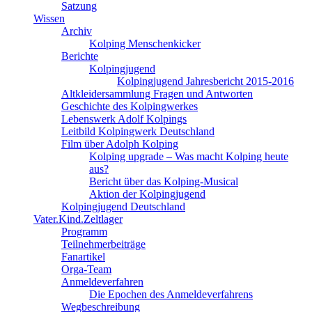
Satzung
Wissen
Archiv
Kolping Menschenkicker
Berichte
Kolpingjugend
Kolpingjugend Jahresbericht 2015-2016
Altkleidersammlung Fragen und Antworten
Geschichte des Kolpingwerkes
Lebenswerk Adolf Kolpings
Leitbild Kolpingwerk Deutschland
Film über Adolph Kolping
Kolping upgrade – Was macht Kolping heute
aus?
Bericht über das Kolping-Musical
Aktion der Kolpingjugend
Kolpingjugend Deutschland
Vater.Kind.Zeltlager
Programm
Teilnehmerbeiträge
Fanartikel
Orga-Team
Anmeldeverfahren
Die Epochen des Anmeldeverfahrens
Wegbeschreibung