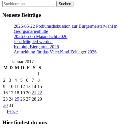
Suchen
nach:
Neueste Beiträge
2026-05-22 Podiumsdiskussion zur Bürgermeisterwahl in
Georgsmarienhütte
2026-05-05 Maiandacht 2026
Jetzt Mitglied werden
Kolping Biergarten 2026
Anmeldung für das Vater.Kind.Zeltlager 2026
Januar 2017
M
D
M
D
F
S
S
1
2
3
4
5
6
7
8
9
10
11
12
13
14
15
16
17
18
19
20
21
22
23
24
25
26
27
28
29
30
31
Feb. »
Hier findest du uns