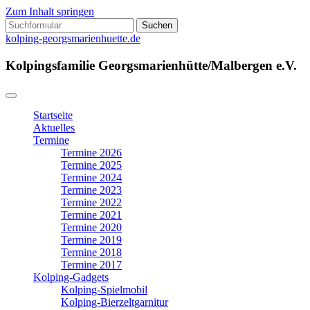
Zum Inhalt springen
Suchen
nach:
kolping-georgsmarienhuette.de
Kolpingsfamilie Georgsmarienhütte/Malbergen e.V.
Startseite
Aktuelles
Termine
Termine 2026
Termine 2025
Termine 2024
Termine 2023
Termine 2022
Termine 2021
Termine 2020
Termine 2019
Termine 2018
Termine 2017
Kolping-Gadgets
Kolping-Spielmobil
Kolping-Bierzeltgarnitur