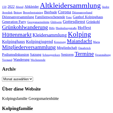
Altkleidersammlung
2022
Altkleider
150
Abend
Andre
Corona
Bierbude
Averdiek
Beitrag
Bewerbertraining
Diözesanverband
Diözesanversammlung
Familienwochenende
Gasthof Kolpinghaus
Feier
Gottesdienst
Generation Party
Grünkohl
Georgsmarienhütte
Glühwein
Grünkohlwanderung
Hoffest
Hilfe
Hindenburgstraße
Kolping
Hüttenmarkt
Kleidersammlung
Maiandacht
Kolpinghaus
Kolpingjugend
Kreuzweg
Maria
Mitgliederversammlung
Mitgliedschaft
Osnabrück
Termine
Podiumsdiskussion
Satzung
Senioren
Schnupperkurs
Veranstaltung
Wanderung
Vorstand
Wochenende
Archiv
Archiv
Über diese Website
Kolpingsfamilie Georgsmarienhütte
Kolpingfamilie