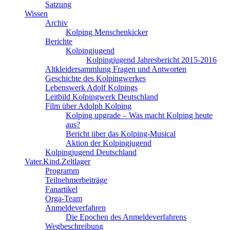
Satzung
Wissen
Archiv
Kolping Menschenkicker
Berichte
Kolpingjugend
Kolpingjugend Jahresbericht 2015-2016
Altkleidersammlung Fragen und Antworten
Geschichte des Kolpingwerkes
Lebenswerk Adolf Kolpings
Leitbild Kolpingwerk Deutschland
Film über Adolph Kolping
Kolping upgrade – Was macht Kolping heute
aus?
Bericht über das Kolping-Musical
Aktion der Kolpingjugend
Kolpingjugend Deutschland
Vater.Kind.Zeltlager
Programm
Teilnehmerbeiträge
Fanartikel
Orga-Team
Anmeldeverfahren
Die Epochen des Anmeldeverfahrens
Wegbeschreibung