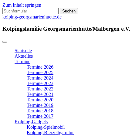
Zum Inhalt springen
Suchen
nach:
kolping-georgsmarienhuette.de
Kolpingsfamilie Georgsmarienhütte/Malbergen e.V.
Startseite
Aktuelles
Termine
Termine 2026
Termine 2025
Termine 2024
Termine 2023
Termine 2022
Termine 2021
Termine 2020
Termine 2019
Termine 2018
Termine 2017
Kolping-Gadgets
Kolping-Spielmobil
Kolping-Bierzeltgarnitur