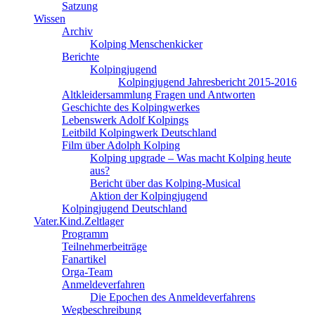
Satzung
Wissen
Archiv
Kolping Menschenkicker
Berichte
Kolpingjugend
Kolpingjugend Jahresbericht 2015-2016
Altkleidersammlung Fragen und Antworten
Geschichte des Kolpingwerkes
Lebenswerk Adolf Kolpings
Leitbild Kolpingwerk Deutschland
Film über Adolph Kolping
Kolping upgrade – Was macht Kolping heute
aus?
Bericht über das Kolping-Musical
Aktion der Kolpingjugend
Kolpingjugend Deutschland
Vater.Kind.Zeltlager
Programm
Teilnehmerbeiträge
Fanartikel
Orga-Team
Anmeldeverfahren
Die Epochen des Anmeldeverfahrens
Wegbeschreibung