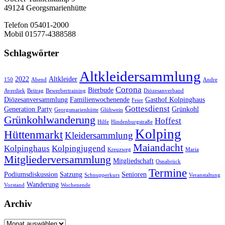
49124 Georgsmarienhütte
Telefon 05401-2000
Mobil 01577-4388588
Schlagwörter
Altkleidersammlung
2022
Altkleider
150
Abend
Andre
Corona
Bierbude
Averdiek
Beitrag
Bewerbertraining
Diözesanverband
Diözesanversammlung
Familienwochenende
Gasthof Kolpinghaus
Feier
Gottesdienst
Generation Party
Grünkohl
Georgsmarienhütte
Glühwein
Grünkohlwanderung
Hoffest
Hilfe
Hindenburgstraße
Kolping
Hüttenmarkt
Kleidersammlung
Maiandacht
Kolpinghaus
Kolpingjugend
Kreuzweg
Maria
Mitgliederversammlung
Mitgliedschaft
Osnabrück
Termine
Podiumsdiskussion
Satzung
Senioren
Schnupperkurs
Veranstaltung
Wanderung
Vorstand
Wochenende
Archiv
Archiv