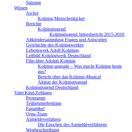
Satzung
Wissen
Archiv
Kolping Menschenkicker
Berichte
Kolpingjugend
Kolpingjugend Jahresbericht 2015-2016
Altkleidersammlung Fragen und Antworten
Geschichte des Kolpingwerkes
Lebenswerk Adolf Kolpings
Leitbild Kolpingwerk Deutschland
Film über Adolph Kolping
Kolping upgrade – Was macht Kolping heute
aus?
Bericht über das Kolping-Musical
Aktion der Kolpingjugend
Kolpingjugend Deutschland
Vater.Kind.Zeltlager
Programm
Teilnehmerbeiträge
Fanartikel
Orga-Team
Anmeldeverfahren
Die Epochen des Anmeldeverfahrens
Wegbeschreibung