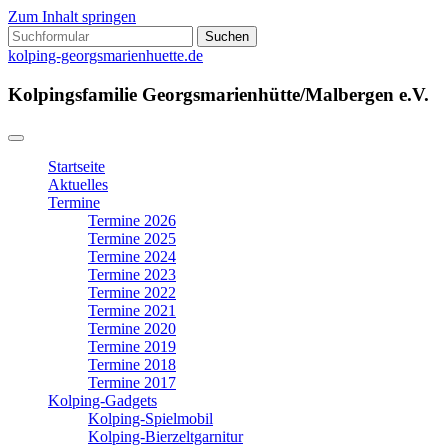
Zum Inhalt springen
Suchen
nach:
kolping-georgsmarienhuette.de
Kolpingsfamilie Georgsmarienhütte/Malbergen e.V.
Startseite
Aktuelles
Termine
Termine 2026
Termine 2025
Termine 2024
Termine 2023
Termine 2022
Termine 2021
Termine 2020
Termine 2019
Termine 2018
Termine 2017
Kolping-Gadgets
Kolping-Spielmobil
Kolping-Bierzeltgarnitur