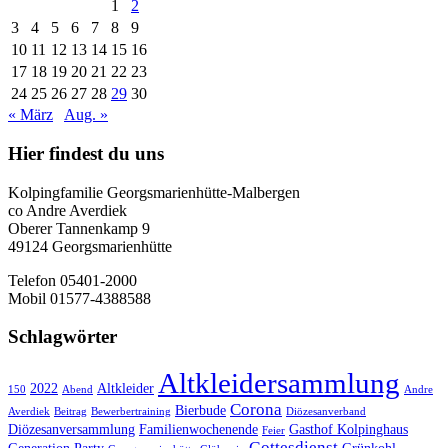
1
2
3
4
5
6
7
8
9
10
11
12
13
14
15
16
17
18
19
20
21
22
23
24
25
26
27
28
29
30
« März
Aug. »
Hier findest du uns
Kolpingfamilie Georgsmarienhütte-Malbergen
co Andre Averdiek
Oberer Tannenkamp 9
49124 Georgsmarienhütte
Telefon 05401-2000
Mobil 01577-4388588
Schlagwörter
Altkleidersammlung
2022
Altkleider
150
Abend
Andre
Corona
Bierbude
Averdiek
Beitrag
Bewerbertraining
Diözesanverband
Diözesanversammlung
Familienwochenende
Gasthof Kolpinghaus
Feier
Gottesdienst