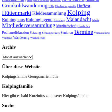
Generation Party
Grünkohl
Georgsmarienhütte
Glühwein
Grünkohlwanderung
Hoffest
Hilfe
Hindenburgstraße
Kolping
Hüttenmarkt
Kleidersammlung
Maiandacht
Kolpinghaus
Kolpingjugend
Kreuzweg
Maria
Mitgliederversammlung
Mitgliedschaft
Osnabrück
Termine
Podiumsdiskussion
Satzung
Senioren
Schnupperkurs
Veranstaltung
Wanderung
Vorstand
Wochenende
Archiv
Archiv
Über diese Website
Kolpingsfamilie Georgsmarienhütte
Kolpingfamilie
Hier gibt es bald Kurzinfos zu unserer Kolpingsfamilie
Suche