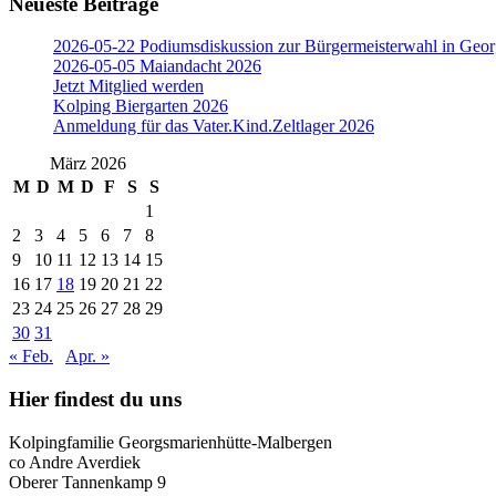
Neueste Beiträge
2026-05-22 Podiumsdiskussion zur Bürgermeisterwahl in Geor
2026-05-05 Maiandacht 2026
Jetzt Mitglied werden
Kolping Biergarten 2026
Anmeldung für das Vater.Kind.Zeltlager 2026
März 2026
M
D
M
D
F
S
S
1
2
3
4
5
6
7
8
9
10
11
12
13
14
15
16
17
18
19
20
21
22
23
24
25
26
27
28
29
30
31
« Feb.
Apr. »
Hier findest du uns
Kolpingfamilie Georgsmarienhütte-Malbergen
co Andre Averdiek
Oberer Tannenkamp 9