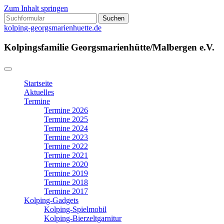
Zum Inhalt springen
Suchen
nach:
kolping-georgsmarienhuette.de
Kolpingsfamilie Georgsmarienhütte/Malbergen e.V.
Startseite
Aktuelles
Termine
Termine 2026
Termine 2025
Termine 2024
Termine 2023
Termine 2022
Termine 2021
Termine 2020
Termine 2019
Termine 2018
Termine 2017
Kolping-Gadgets
Kolping-Spielmobil
Kolping-Bierzeltgarnitur