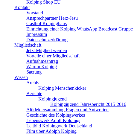
Kolping Shop EU
Kontakt
Vorstand
Ansprechpartner Herz-Jesu
Gasthof Kolpinghaus
Einrichtung einer Kolping WhatsApp Broadcast Gruppe
Impressum
Datenschutzerklärung
Mitgliedschaft
Jetzt Mitglied werden
Vorteile einer Mitgliedschaft
Aufnahmeantrag
Warum Kolping
Satzung
Wissen
Archiv
Kolping Menschenkicker
Berichte
Kolpingjugend
Kolpingjugend Jahresbericht 2015-2016
Altkleidersammlung Fragen und Antworten
Geschichte des Kolpingwerkes
Lebenswerk Adolf Kolpings
Leitbild Kolpingwerk Deutschland
Film über Adolph Kolping