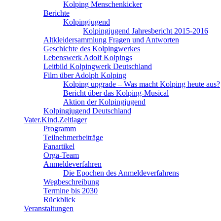
Kolping Menschenkicker
Berichte
Kolpingjugend
Kolpingjugend Jahresbericht 2015-2016
Altkleidersammlung Fragen und Antworten
Geschichte des Kolpingwerkes
Lebenswerk Adolf Kolpings
Leitbild Kolpingwerk Deutschland
Film über Adolph Kolping
Kolping upgrade – Was macht Kolping heute aus?
Bericht über das Kolping-Musical
Aktion der Kolpingjugend
Kolpingjugend Deutschland
Vater.Kind.Zeltlager
Programm
Teilnehmerbeiträge
Fanartikel
Orga-Team
Anmeldeverfahren
Die Epochen des Anmeldeverfahrens
Wegbeschreibung
Termine bis 2030
Rückblick
Veranstaltungen