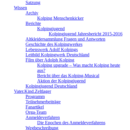
Satzung
Wissen
Archiv
Kolping Menschenkicker
Berichte
Kolpingjugend
Kolpingjugend Jahresbericht 2015-2016
Altkleidersammlung Fragen und Antworten
Geschichte des Kolpingwerkes
Lebenswerk Adolf Kolpings
Leitbild Kolpingwerk Deutschland
Film über Adolph Kolping
Kolping upgrade – Was macht Kolping heute
aus?
Bericht über das Kolping-Musical
Aktion der Kolpingjugend
Kolpingjugend Deutschland
Vater.Kind.Zeltlager
Programm
Teilnehmerbeiträge
Fanartikel
Orga-Team
Anmeldeverfahren
Die Epochen des Anmeldeverfahrens
Wegbeschreibung