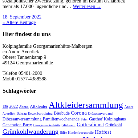
sozialpolitischer Zwecksetzung, gehören im Bistum Osnabrück
mehr als 17.000 Jugendliche und…
Weiterlesen →
18. September 2022
« Ältere Beiträge
Hier findest du uns
Kolpingfamilie Georgsmarienhütte-Malbergen
co Andre Averdiek
Oberer Tannenkamp 9
49124 Georgsmarienhütte
Telefon 05401-2000
Mobil 01577-4388588
Schlagwörter
Altkleidersammlung
2022
Altkleider
150
Abend
Andre
Corona
Bierbude
Averdiek
Beitrag
Bewerbertraining
Diözesanverband
Diözesanversammlung
Familienwochenende
Gasthof Kolpinghaus
Feier
Gottesdienst
Generation Party
Grünkohl
Georgsmarienhütte
Glühwein
Grünkohlwanderung
Hoffest
Hilfe
Hindenburgstraße