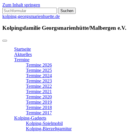
Zum Inhalt springen
Suchen
nach:
kolping-georgsmarienhuette.de
Kolpingsfamilie Georgsmarienhütte/Malbergen e.V.
Startseite
Aktuelles
Termine
Termine 2026
Termine 2025
Termine 2024
Termine 2023
Termine 2022
Termine 2021
Termine 2020
Termine 2019
Termine 2018
Termine 2017
Kolping-Gadgets
Kolping-Spielmobil
Kolping-Bierzeltgarnitur