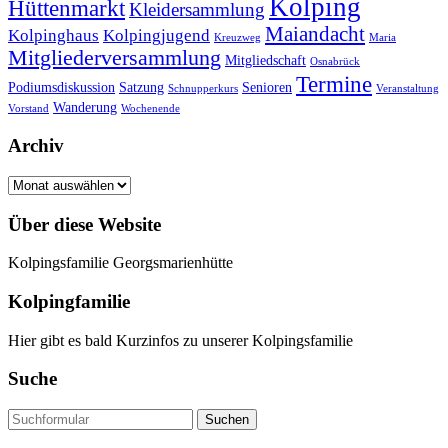
Kolping
Hüttenmarkt
Kleidersammlung
Maiandacht
Kolpinghaus
Kolpingjugend
Kreuzweg
Maria
Mitgliederversammlung
Mitgliedschaft
Osnabrück
Termine
Podiumsdiskussion
Satzung
Senioren
Schnupperkurs
Veranstaltung
Wanderung
Vorstand
Wochenende
Archiv
Archiv
Über diese Website
Kolpingsfamilie Georgsmarienhütte
Kolpingfamilie
Hier gibt es bald Kurzinfos zu unserer Kolpingsfamilie
Suche
Suchen
nach: