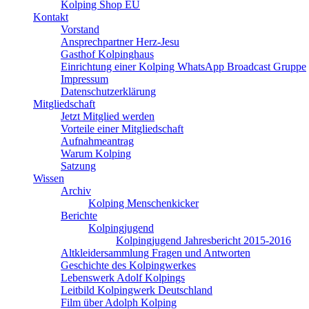
Kolping Shop EU
Kontakt
Vorstand
Ansprechpartner Herz-Jesu
Gasthof Kolpinghaus
Einrichtung einer Kolping WhatsApp Broadcast Gruppe
Impressum
Datenschutzerklärung
Mitgliedschaft
Jetzt Mitglied werden
Vorteile einer Mitgliedschaft
Aufnahmeantrag
Warum Kolping
Satzung
Wissen
Archiv
Kolping Menschenkicker
Berichte
Kolpingjugend
Kolpingjugend Jahresbericht 2015-2016
Altkleidersammlung Fragen und Antworten
Geschichte des Kolpingwerkes
Lebenswerk Adolf Kolpings
Leitbild Kolpingwerk Deutschland
Film über Adolph Kolping