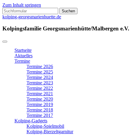
Zum Inhalt springen
Suchen
nach:
kolping-georgsmarienhuette.de
Kolpingsfamilie Georgsmarienhütte/Malbergen e.V.
Startseite
Aktuelles
Termine
Termine 2026
Termine 2025
Termine 2024
Termine 2023
Termine 2022
Termine 2021
Termine 2020
Termine 2019
Termine 2018
Termine 2017
Kolping-Gadgets
Kolping-Spielmobil
Kolping-Bierzeltgarnitur