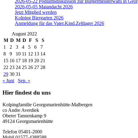
2026-05-22 Podiumsdiskussion zur Bürgermeisterwahl in Geor
2026-05-05 Maiandacht 2026
Jetzt Mitglied werden
Kolping Biergarten 2026
Anmeldung für das Vater.Kind.Zeltlager 2026
August 2022
M
D
M
D
F
S
S
1
2
3
4
5
6
7
8
9
10
11
12
13
14
15
16
17
18
19
20
21
22
23
24
25
26
27
28
29
30
31
« Juni
Sep. »
Hier findest du uns
Kolpingfamilie Georgsmarienhütte-Malbergen
co Andre Averdiek
Oberer Tannenkamp 9
49124 Georgsmarienhütte
Telefon 05401-2000
Mobil 01577-4388588