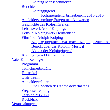
Kolping Menschenkicker
Berichte
Kolpingjugend
Kolpingjugend Jahresbericht 2015-2016
Altkleidersammlung Fragen und Antworten
Geschichte des Kolpingwerkes
Lebenswerk Adolf Kolpings
Leitbild Kolpingwerk Deutschland
Film über Adolph Kolping
Kolping upgrade – Was macht Kolping heute aus?
Bericht über das Kolping-Musical
Aktion der Kolpingjugend
Kolpingjugend Deutschland
Vater.Kind.Zeltlager
Programm
Teilnehmerbeiträge
Fanartikel
Orga-Team
Anmeldeverfahren
Die Epochen des Anmeldeverfahrens
Wegbeschreibung
Termine bis 2030
Rückblick
Veranstaltungen