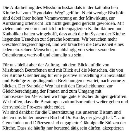
Die Aufarbeitung des Missbrauchsskandals in der katholischen
Kirche hat zum “Synodalen Weg” geführt. Nicht wenige Bischöfe
sind dabei ihrer hohen Verantwortung an der Mitwirkung zur
Aufklärung offensicht-lich nicht genügend gerecht geworden. Mit
vielen anderen ehrenamtlich hoch engagierten Katholikinnen und
Katholiken hatten wir gehofft, dass auch die im System der Kirche
liegenden Ursachen zur Sprache kommen. Wir brauchen mehr
Geschlechtergerechtigkeit, und wir brauchen die Gewissheit eines
jeden ein-zelnen Menschen, unabhängig von seiner sexuellen
Orientierung wertvoll und einmalig zu sein.
Für uns bleibt aber der Auftrag, mit dem Blick auf die von
Missbrauch Betroffenen und mit Blick auf die Menschen, die von
der Kirche Orientierung für eine positive Einstellung zur Sexualität
und Beiträge zu ge-lingenden Beziehungen erwartet, nach vorne zu
blicken. Der Synodale Weg hat mit den Entscheidungen zur
Gleichberechtigung der Frauen und zum Umgang mit
homosexuellen Menschen wichtige gute Entschei-dungen getroffen.
Wir hoffen, dass die Beratungen zukunftsorientiert weiter gehen und
der synodale Pro-zess nicht endet.
Wir sind dankbar für die Unterstützung aus unserem Bistum und
stellen uns hinter unseren Bischof Dr. Bo-de, der gesagt hat: “… in
Gemeinden und Diözesen sind engagierte Gläubige die Stützen der
Kirche. Dass sie häufig nur beratend tätig sein dürfen, akzeptieren