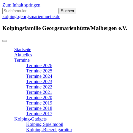
Zum Inhalt springen
Suchen
nach:
kolping-georgsmarienhuette.de
Kolpingsfamilie Georgsmarienhütte/Malbergen e.V.
Startseite
Aktuelles
Termine
Termine 2026
Termine 2025
Termine 2024
Termine 2023
Termine 2022
Termine 2021
Termine 2020
Termine 2019
Termine 2018
Termine 2017
Kolping-Gadgets
Kolping-Spielmobil
Kolping-Bierzeltgarnitur