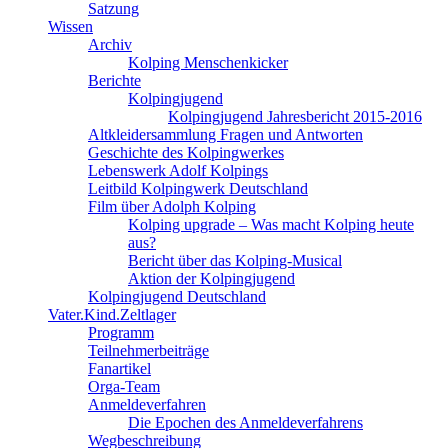
Satzung
Wissen
Archiv
Kolping Menschenkicker
Berichte
Kolpingjugend
Kolpingjugend Jahresbericht 2015-2016
Altkleidersammlung Fragen und Antworten
Geschichte des Kolpingwerkes
Lebenswerk Adolf Kolpings
Leitbild Kolpingwerk Deutschland
Film über Adolph Kolping
Kolping upgrade – Was macht Kolping heute
aus?
Bericht über das Kolping-Musical
Aktion der Kolpingjugend
Kolpingjugend Deutschland
Vater.Kind.Zeltlager
Programm
Teilnehmerbeiträge
Fanartikel
Orga-Team
Anmeldeverfahren
Die Epochen des Anmeldeverfahrens
Wegbeschreibung