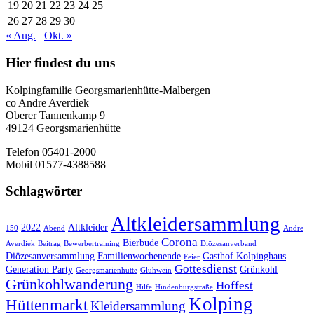
19
20
21
22
23
24
25
26
27
28
29
30
« Aug.
Okt. »
Hier findest du uns
Kolpingfamilie Georgsmarienhütte-Malbergen
co Andre Averdiek
Oberer Tannenkamp 9
49124 Georgsmarienhütte
Telefon 05401-2000
Mobil 01577-4388588
Schlagwörter
Altkleidersammlung
2022
Altkleider
150
Abend
Andre
Corona
Bierbude
Averdiek
Beitrag
Bewerbertraining
Diözesanverband
Diözesanversammlung
Familienwochenende
Gasthof Kolpinghaus
Feier
Gottesdienst
Generation Party
Grünkohl
Georgsmarienhütte
Glühwein
Grünkohlwanderung
Hoffest
Hilfe
Hindenburgstraße
Kolping
Hüttenmarkt
Kleidersammlung