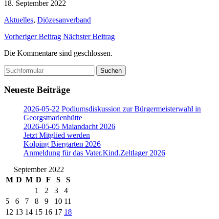
18. September 2022
Aktuelles
,
Diözesanverband
Vorheriger Beitrag
Nächster Beitrag
Die Kommentare sind geschlossen.
Suchen
nach:
Neueste Beiträge
2026-05-22 Podiumsdiskussion zur Bürgermeisterwahl in
Georgsmarienhütte
2026-05-05 Maiandacht 2026
Jetzt Mitglied werden
Kolping Biergarten 2026
Anmeldung für das Vater.Kind.Zeltlager 2026
September 2022
M
D
M
D
F
S
S
1
2
3
4
5
6
7
8
9
10
11
12
13
14
15
16
17
18