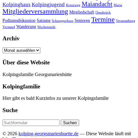
Maiandacht
Kolpinghaus
Kolpingjugend
Kreuzweg
Maria
Mitgliederversammlung
Mitgliedschaft
Osnabrück
Termine
Podiumsdiskussion
Satzung
Senioren
Schnupperkurs
Veranstaltung
Wanderung
Vorstand
Wochenende
Archiv
Archiv
Über diese Website
Kolpingsfamilie Georgsmarienhütte
Kolpingfamilie
Hier gibt es bald Kurzinfos zu unserer Kolpingsfamilie
Suche
Suchen
nach:
© 2026
kolping-georgsmarienhuette.de
— Diese Website läuft mit